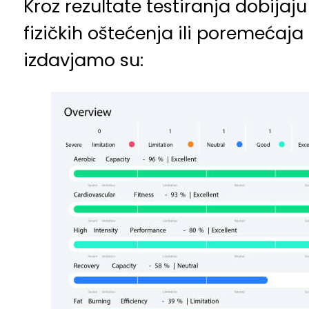
Kroz rezultate testiranja dobijaju
fizičkih oštećenja ili poremećaja
izdavjamo su: