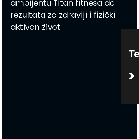
ambijentu Titan fitnesa do
rezultata za zdraviji i fizički
aktivan život.
Te