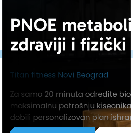
PNOE metaboličk
zdraviji i fizičk
Titan fitness Novi Beograd
Za samo 20 minuta odredite biol
maksimalnu potrošnju kiseonika i 
dobili personalizovan plan ishran