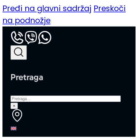
Pređi na glavni sadržaj
Preskoči
na podnožje
Pretraga
Pretraga
×