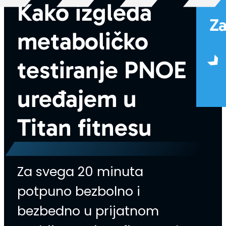
Kako izgleda
Za
metaboličko
testiranje PNOE
uređajem u
Titan fitnesu
Za svega 20 minuta
potpuno bezbolno i
bezbedno u prijatnom