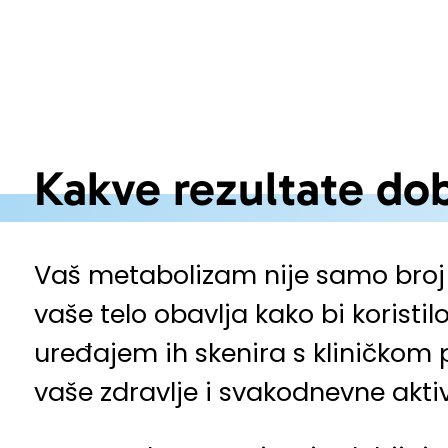
Kakve rezultate dob
Vaš metabolizam nije samo broj ka
vaše telo obavlja kako bi koristil
uređajem ih skenira s kliničkom pr
vaše zdravlje i svakodnevne aktiv