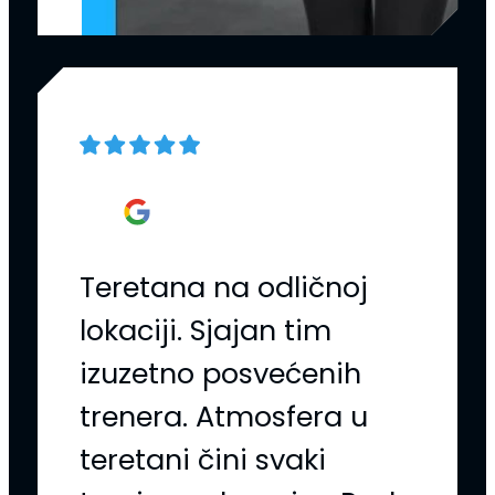
Teretana na odličnoj
lokaciji. Sjajan tim
izuzetno posvećenih
trenera. Atmosfera u
teretani čini svaki