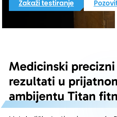
Zakaži testiranje
Pozovi
Medicinski precizni
rezultati u prijatno
ambijentu Titan fit