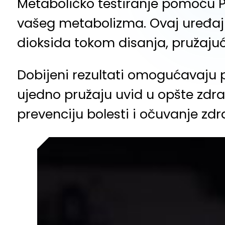
Metaboličko testiranje pomoću P
vašeg metabolizma. Ovaj uređaj k
dioksida tokom disanja, pružajuć
Dobijeni rezultati omogućavaju p
ujedno pružaju uvid u opšte zdra
prevenciju bolesti i očuvanje zdra