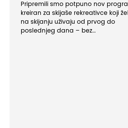
Ishrana
,
Trening
Pripremili smo potpuno nov progr
kreiran za skijaše rekreativce koji ž
na skijanju uživaju od prvog do
poslednjeg dana – bez...
mrsavljenje