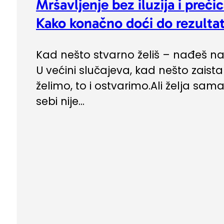
Mršavljenje bez iluzija i prečic
Kako konačno doći do rezultat
Kad nešto stvarno želiš – nađeš na
U većini slučajeva, kad nešto zaista
želimo, to i ostvarimo.Ali želja sam
sebi nije...
Trening
,
Zdrav život