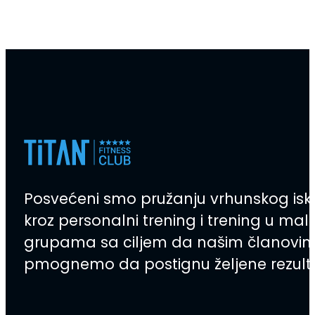
Besplatni ebookovi
,
Trening
,
život
Posvećeni smo pružanju vrhunskog isk
kroz personalni trening i trening u mal
grupama sa ciljem da našim članovi
pmognemo da postignu željene rezult