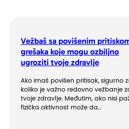
Vežbaš sa povišenim pritisko
grešaka koje mogu ozbiljno
ugroziti tvoje zdravlje
Ako imaš povišen pritisak, sigurno 
koliko je važno redovno vežbanje z
tvoje zdravlje. Međutim, ako nisi pažl
fizička aktivnost može da...
Trening