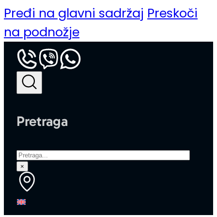
Pređi na glavni sadržaj
Preskoči
na podnožje
Pretraga
Pretraga
×