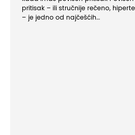
pritisak – ili stručnije rečeno, hipert
– je jedno od najčešćih...
Besplatni ebookovi
,
Trening
,
život