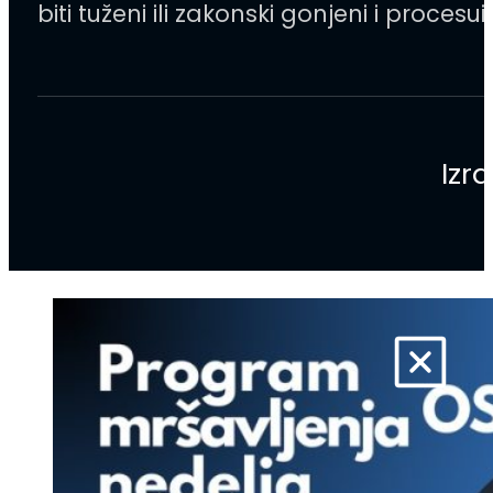
biti tuženi ili zakonski gonjeni i proce
Izr