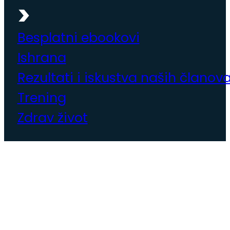
Besplatni ebookovi
Ishrana
Rezultati i iskustva naših članov
Trening
Zdrav život