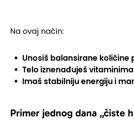
Na ovaj način:
Unosiš balansirane količine p
Telo iznenađuješ vitaminima 
Imaš stabilniju energiju i m
Primer jednog dana „čiste h