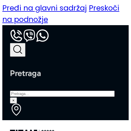
Pređi na glavni sadržaj
Preskoči
na podnožje
Pretraga
Pretraga
×