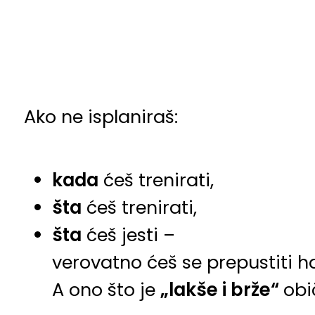
Ako ne isplaniraš:
kada
ćeš trenirati,
šta
ćeš trenirati,
šta
ćeš jesti –
verovatno ćeš se prepustiti hao
A ono što je
„lakše i brže“
obi