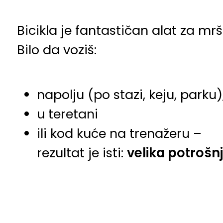
Bicikla je fantastičan alat za mrš
Bilo da voziš:
napolju (po stazi, keju, parku)
u teretani
ili kod kuće na trenažeru –
rezultat je isti:
velika potrošn