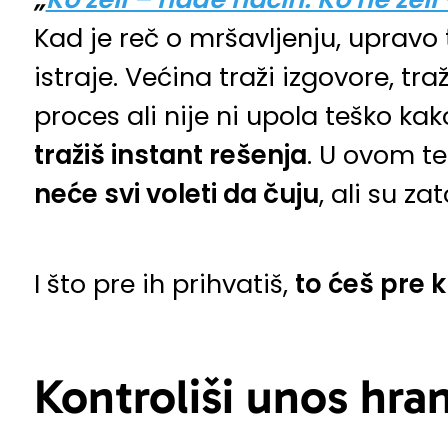
Kad je reč o mršavljenju, upravo
istraje. Većina traži izgovore, traž
proces ali nije ni upola teško k
tražiš instant rešenja
. U ovom t
neće svi voleti da čuju
, ali su za
I što pre ih prihvatiš,
to ćeš pre k
Kontroliši unos hra