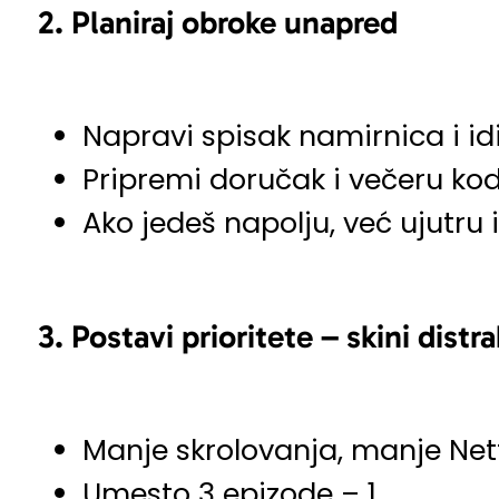
2.
Planiraj obroke unapred
Napravi spisak namirnica i i
Pripremi doručak i večeru ko
Ako jedeš napolju, već ujutru 
3.
Postavi prioritete – skini distra
Manje skrolovanja, manje Netf
Umesto 3 epizode – 1