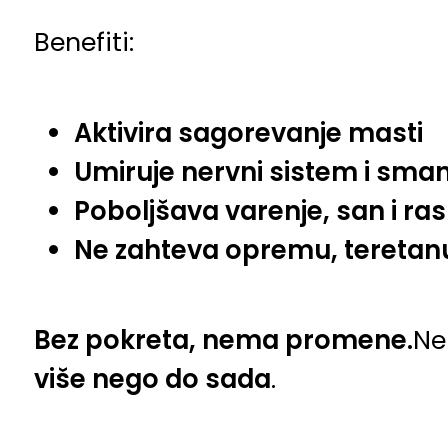
Benefiti:
Aktivira sagorevanje masti
Umiruje nervni sistem i sman
Poboljšava varenje, san i ra
Ne zahteva opremu, teretan
Bez pokreta, nema promene.
Ne
više nego do sada
.