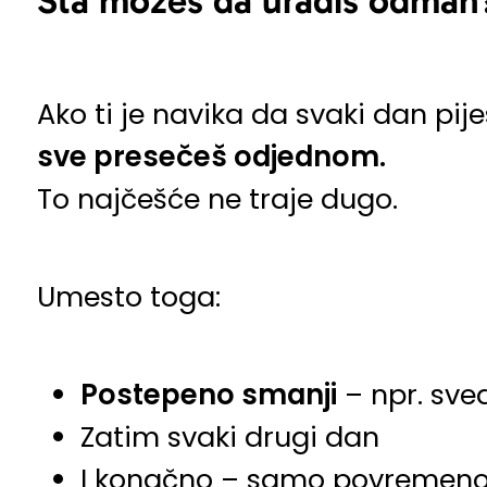
Šta možeš da uradiš odmah
Ako ti je navika da svaki dan pije
sve presečeš odjednom.
To najčešće ne traje dugo.
Umesto toga:
Postepeno smanji
– npr. sve
Zatim svaki drugi dan
I konačno – samo povremen