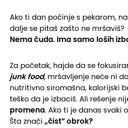
Ako ti dan počinje s pekarom, na
dalje se pitaš zašto ne mršaviš?
Nema čuda. Ima samo loših izb
Za početak, hajde da se fokusi
junk food
, mršavljenje neće ni d
nutritivno siromašna, kalorijski b
teško da je izbaciš. Ali rešenje n
promena
. Ako ti je danas svaki
Šta znači
„čist“ obrok?