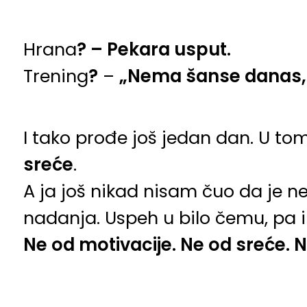
Hrana
? – Pekara usput.
Trening
?
–
„Nema šanse danas, 
I tako prođe još jedan dan. U tom
sreće
.
A ja još nikad nisam čuo da je n
nadanja. Uspeh u bilo čemu, pa i
Ne od motivacije. Ne od sreće. Ne