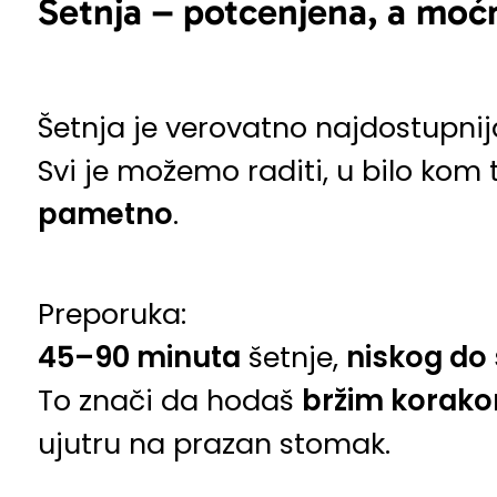
Šetnja – potcenjena, a moć
Šetnja je verovatno najdostupnij
Svi je možemo raditi, u bilo kom 
pametno
.
Preporuka:
45–90 minuta
šetnje,
niskog do 
To znači da hodaš
bržim korak
ujutru na prazan stomak.