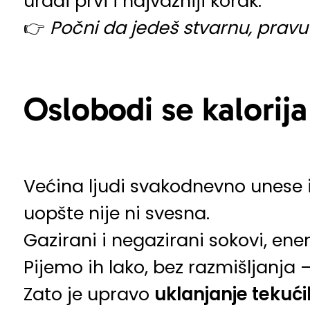
uradi prvi i najvažniji korak:
👉
Počni da jedeš stvarnu, pravu
Oslobodi se kalorija
Većina ljudi svakodnevno unese
uopšte nije ni svesna.
Gazirani i negazirani sokovi, ene
Pijemo ih lako, bez razmišljanja –
Zato je upravo
uklanjanje tekući