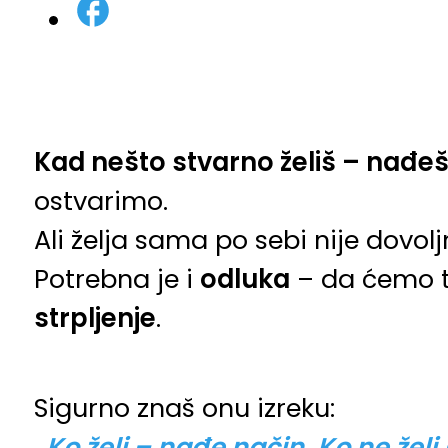
Kad nešto stvarno želiš – nađeš
ostvarimo.
Ali želja sama po sebi nije dovolj
Potrebna je i
odluka
– da ćemo t
strpljenje
.
Sigurno znaš onu izreku:
„
Ko želi – nađe način. Ko ne želi