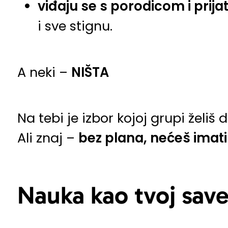
viđaju se s porodicom i prija
i sve stignu.
A neki –
NIŠTA
Na tebi je izbor kojoj grupi želiš
Ali znaj –
bez plana, nećeš imati 
Nauka kao tvoj save