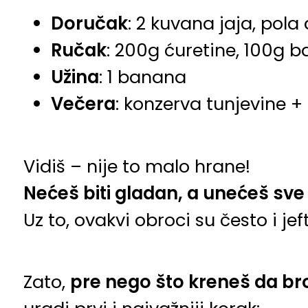
Doručak
: 2 kuvana jaja, pola
Ručak
: 200g ćuretine, 100g 
Užina
: 1 banana
Večera
: konzerva tunjevine +
Vidiš – nije to malo hrane!
Nećeš biti gladan, a unećeš sve 
Uz to, ovakvi obroci su često i je
Zato,
pre nego što kreneš da broji