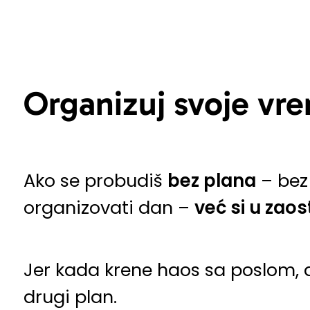
Organizuj svoje vrem
Ako se probudiš
bez plana
– bez 
organizovati dan –
već si u zao
Jer kada krene haos sa poslom
drugi plan.