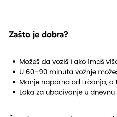
Zašto je dobra?
Možeš da voziš i ako imaš viša
U 60–90 minuta vožnje možeš
Manje naporna od trčanja, a t
Laka za ubacivanje u dnevnu r