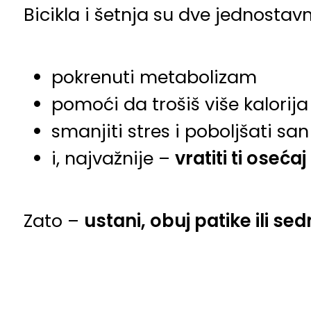
Bicikla i šetnja su dve jednostav
pokrenuti metabolizam
pomoći da trošiš više kalorija
smanjiti stres i poboljšati san
i, najvažnije –
vratiti ti oseć
Zato –
ustani, obuj patike ili sedn