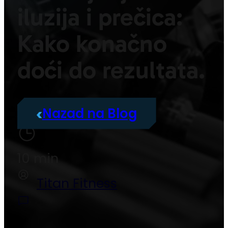
iluzija i prečica:
Kako konačno
doći do rezultata.
Nazad na Blog
10 min
Titan Fitness