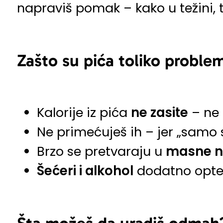
napraviš pomak – kako u težini, t
Zašto su pića toliko proble
Kalorije iz pića
ne zasite
– ne o
Ne primećuješ ih – jer „samo 
Brzo se pretvaraju u
masne n
Šećeri i alkohol
dodatno opter