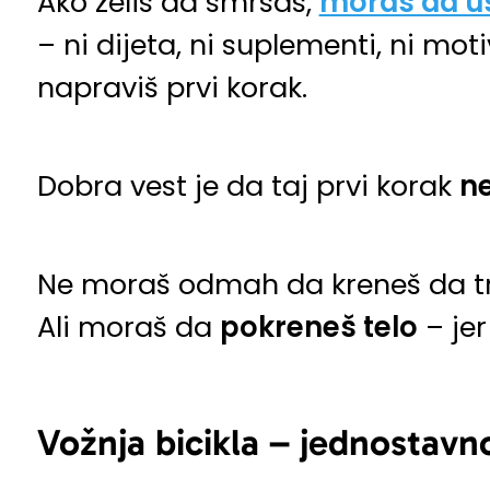
Ako želiš da smršaš,
moraš da us
– ni dijeta, ni suplementi, ni mot
napraviš prvi korak.
Dobra vest je da taj prvi korak
n
Ne moraš odmah da kreneš da trči
Ali moraš da
pokreneš telo
– je
Vožnja bicikla – jednostavno