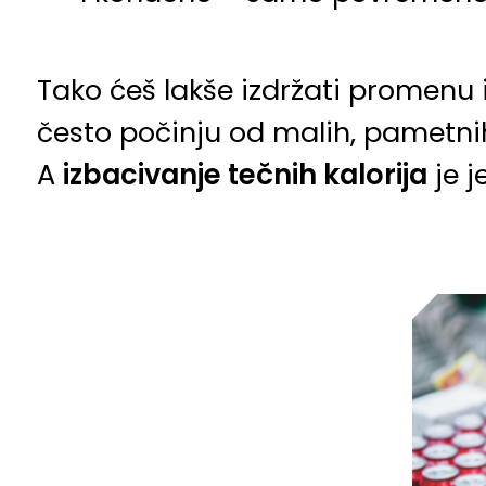
Tako ćeš lakše izdržati promenu 
često počinju od malih, pametni
A
izbacivanje tečnih kalorija
je j