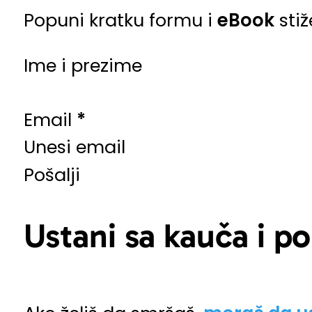
Popuni kratku formu i
eBook
stiž
Ime i prezime
Email
*
Pošalji
Ustani sa kauča i po