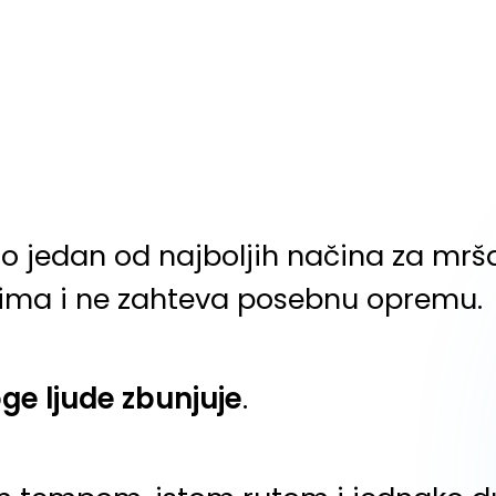
o jedan od najboljih načina za mrša
vima i ne zahteva posebnu opremu.
ge ljude zbunjuje
.