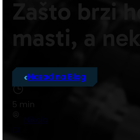
Zašto brzi 
masti, a ne
Nazad na Blog
5 min
Nikola