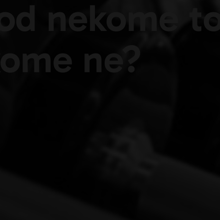
hod nekome to
kome ne?