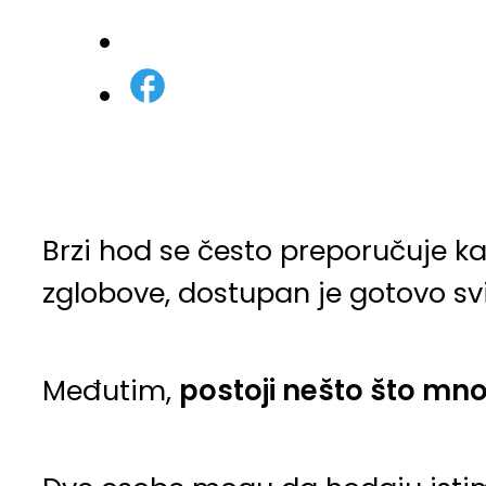
Brzi hod se često preporučuje ka
zglobove, dostupan je gotovo s
Međutim,
postoji nešto što mno