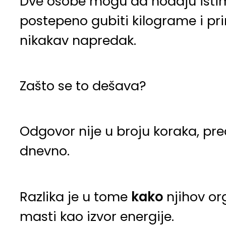
Dve osobe mogu da hodaju isti
postepeno gubiti kilograme i pr
nikakav napredak.
Zašto se to dešava?
Odgovor nije u broju koraka, pr
dnevno.
Razlika je u tome
kako
njihov or
masti kao izvor energije.