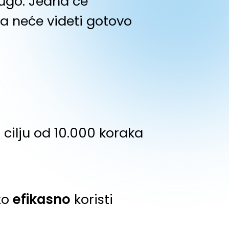
ugo. Jedna će
a neće videti gotovo
cilju od 10.000 koraka
ko
efikasno
koristi