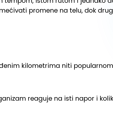
m tempom, istom rutom i jednako d
imećivati promene na telu, dok drug
eđenim kilometrima niti popularnom 
ganizam reaguje na isti napor i koli