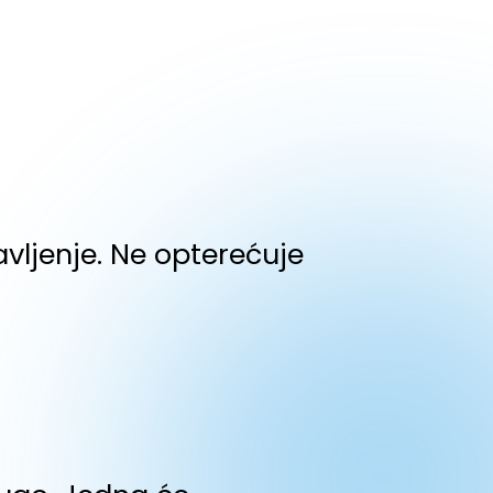
vljenje. Ne opterećuje