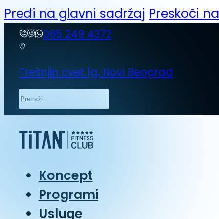
Pređi na glavni sadržaj
Preskoči n
065 249 4372
Trešnjin cvet 1g, Novi Beograd
Pretraga
Koncept
Programi
Usluge