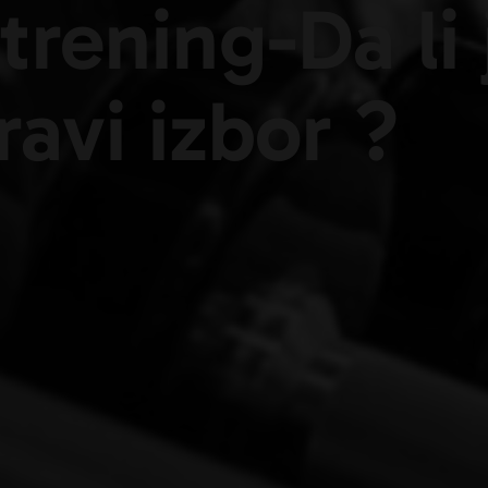
trening-Da li 
ravi izbor ?