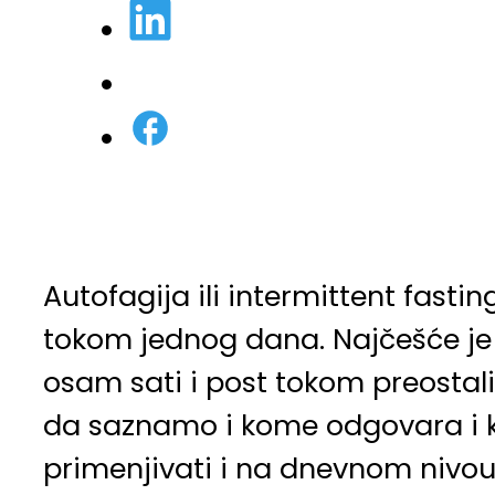
Autofagija ili intermittent fasti
tokom jednog dana. Najčešće je 
osam sati i post tokom preostali
da saznamo i kome odgovara i k
primenjivati i na dnevnom nivou,