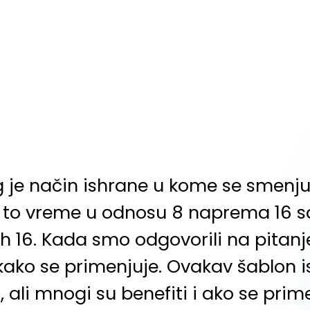
ng je način ishrane u kome se smenjuj
to vreme u odnosu 8 naprema 16 sati
h 16. Kada smo odgovorili na pitanje
ako se primenjuje. Ovakav šablon 
 ali mnogi su benefiti i ako se prim