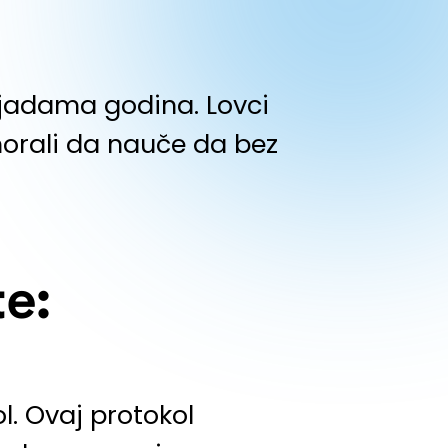
iljadama godina. Lovci
morali da nauče da bez
te:
l. Ovaj protokol