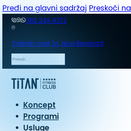
Pređi na glavni sadržaj
Preskoči n
065 249 4372
Trešnjin cvet 1g, Novi Beograd
Pretraga
Koncept
Programi
Usluge