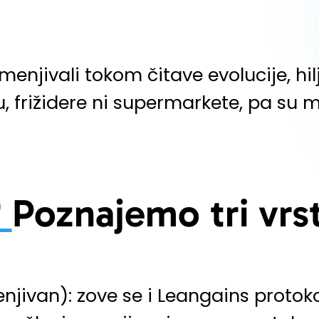
menjivali tokom čitave evolucije, h
, frižidere ni supermarkete, pa su 
?
Poznajemo tri vrs
njivan): zove se i Leangains protoko