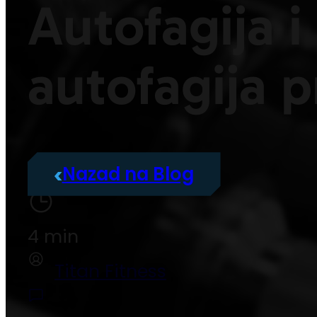
Autofagija i 
autofagija p
Nazad na Blog
4 min
Titan Fitness