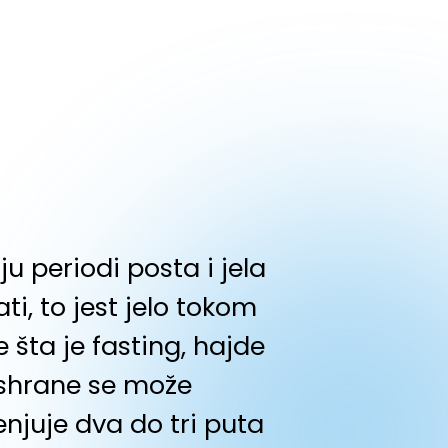
u periodi posta i jela
, to jest jelo tokom
 šta je fasting, hajde
ishrane se može
enjuje dva do tri puta