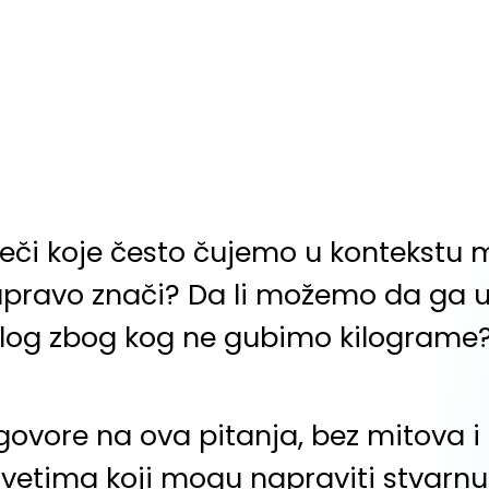
eči koje često čujemo u kontekstu mr
 zapravo znači? Da li možemo da ga u
zlog zbog kog ne gubimo kilograme
vore na ova pitanja, bez mitova i p
etima koji mogu napraviti stvarnu 