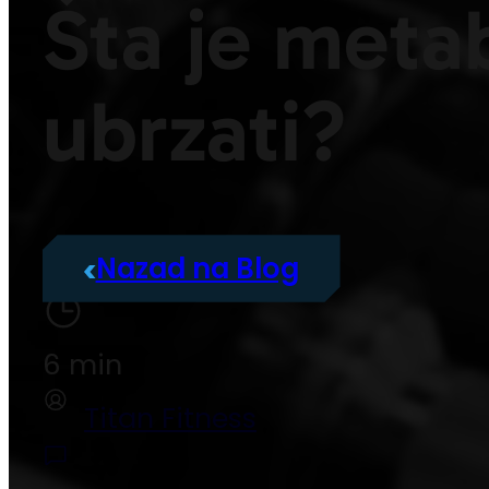
Šta je meta
ubrzati?
Nazad na Blog
6 min
Titan Fitness