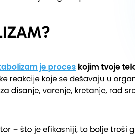
LIZAM?
abolizam je proces
kojim tvoje tel
ske reakcije koje se dešavaju u orga
 disanje, varenje, kretanje, rad src
 što je efikasniji, to bolje troši g