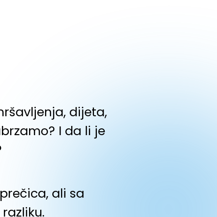
šavljenja, dijeta,
brzamo? I da li je
?
rečica, ali sa
razliku.