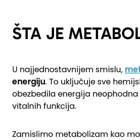
ŠTA JE METABO
U najjednostavnijem smislu,
met
energiju
. To uključuje sve hemij
obezbedila energija neophodna za
vitalnih funkcija.
Zamislimo metabolizam kao motor –