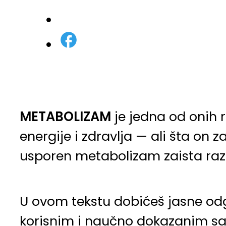
METABOLIZAM
je jedna od onih r
energije i zdravlja — ali šta on
usporen metabolizam zaista ra
U ovom tekstu dobićeš jasne odgo
korisnim i naučno dokazanim sav