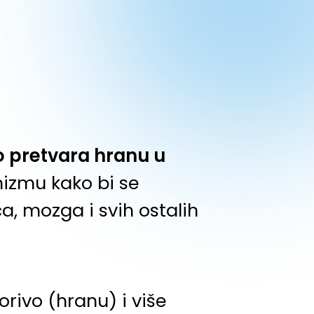
o pretvara hranu u
nizmu kako bi se
a, mozga i svih ostalih
orivo (hranu) i više