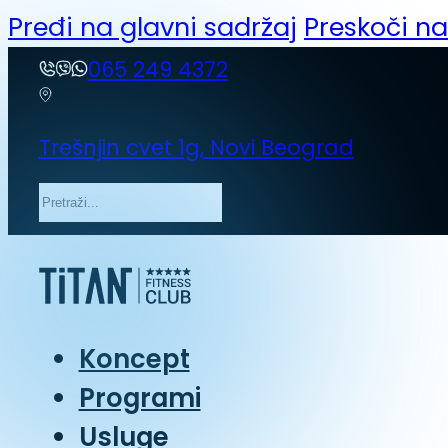
Pređi na glavni sadržaj
Preskoči n
065 249 4372
Trešnjin cvet 1g, Novi Beograd
Pretraga
Koncept
Programi
Usluge